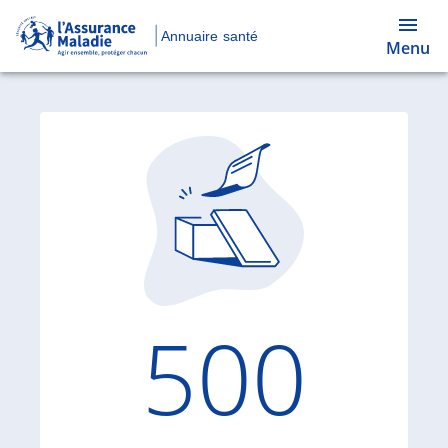
Annuaire santé
Menu
Code d'
500