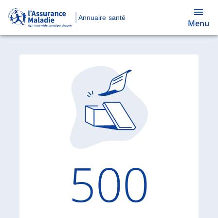
Annuaire santé
Menu
Code d'
500