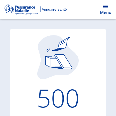
Annuaire santé
Menu
Code d'
500