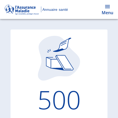
Annuaire santé
Menu
Code d'
500