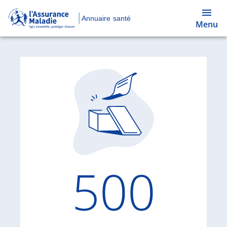
Annuaire santé
Menu
Code d'
500