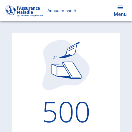
Annuaire santé
Menu
Code d'
500