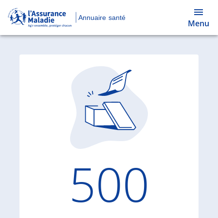
Annuaire santé
Menu
Code d'
500