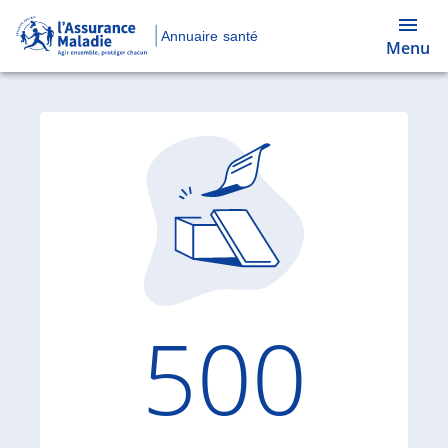
Annuaire santé
Menu
Code d'
500