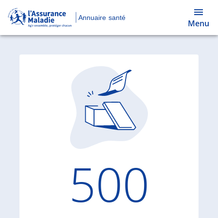
Annuaire santé
Menu
Code d'
500