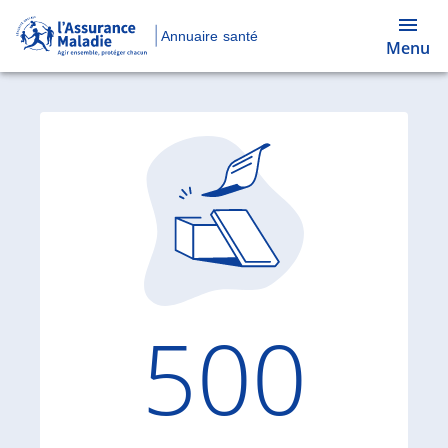
Annuaire santé
Menu
Code d'
500