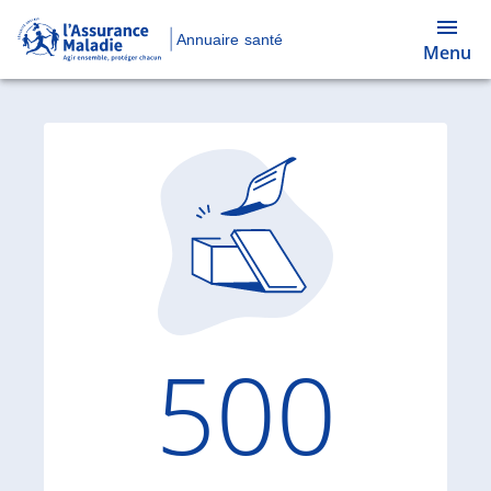
Annuaire santé
Menu
Code d'
500