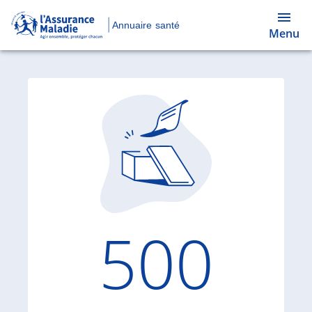
Annuaire santé
Menu
Code d'
500