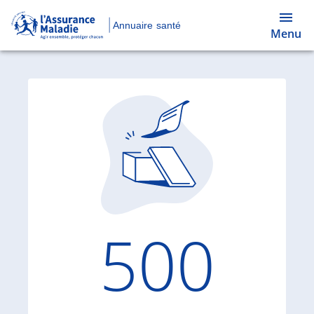
Annuaire santé
Menu
Code d'
500