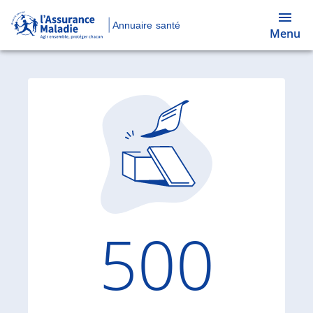
Annuaire santé
Menu
Code d'
500