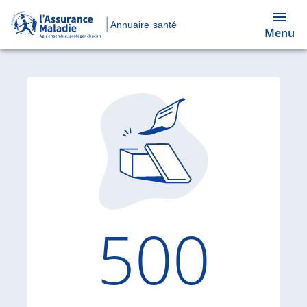
Annuaire santé
Menu
Code d'
500