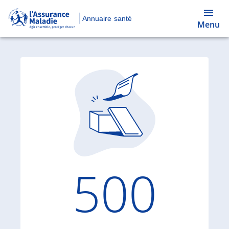
Annuaire santé
Menu
Code d'
500