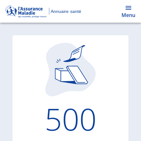
Annuaire santé
Menu
Code d'
500