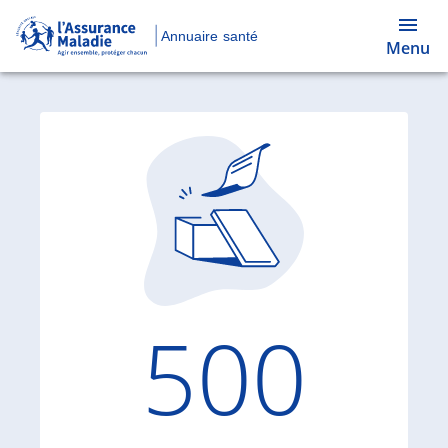
Annuaire santé
Menu
Code d'
500