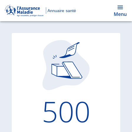
Annuaire santé
Menu
Code d'
500