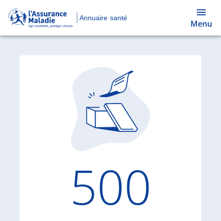
Annuaire santé
Menu
Code d'
500