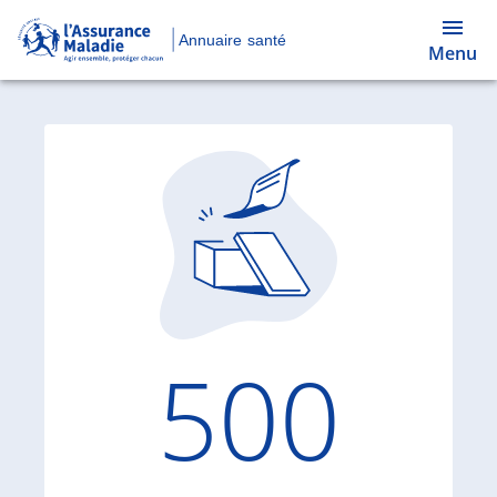
Annuaire santé
Menu
Code d'
500