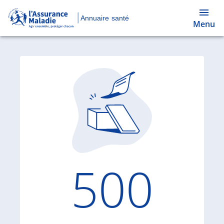
Annuaire santé
Menu
Code d'
500