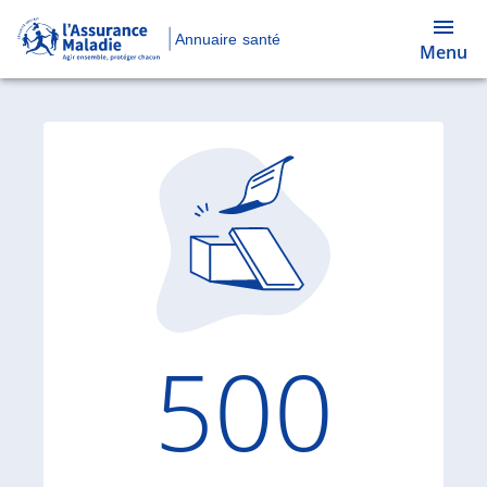
Annuaire santé
Menu
Code d'
500