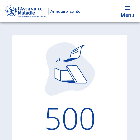
Annuaire santé
Menu
Code d'
500