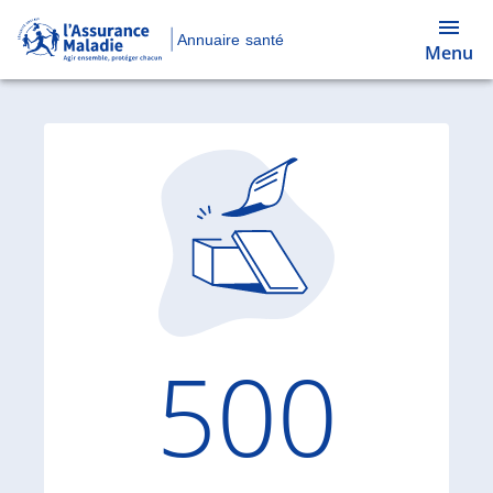
Annuaire santé
Menu
Code d'
500