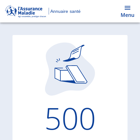
Annuaire santé
Menu
Code d'
500