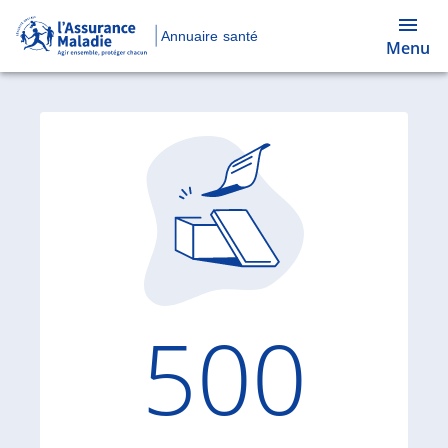
Annuaire santé
Menu
Code d'
500