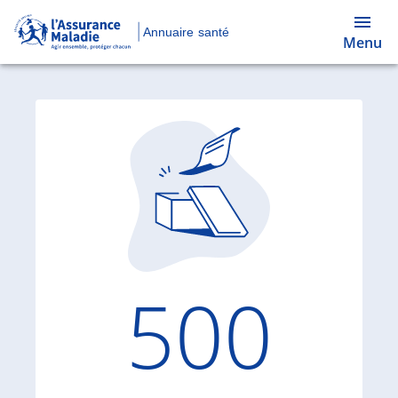
Annuaire santé
Menu
Code d'
500