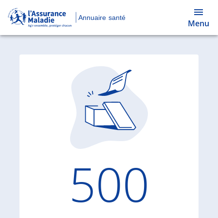
Annuaire santé
Menu
Code d'
500