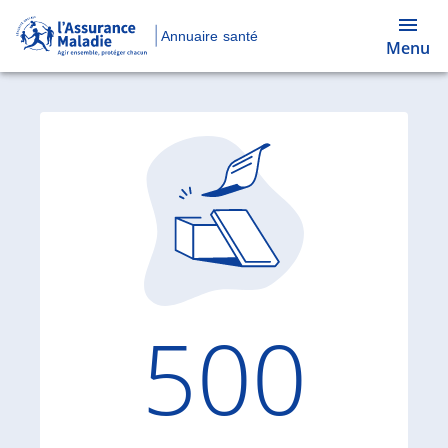
Annuaire santé
Menu
Code d'
500