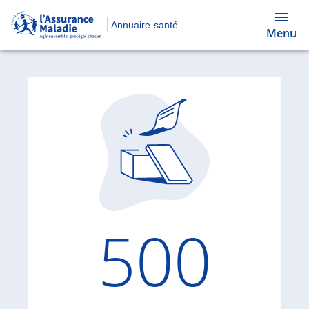
Annuaire santé
Menu
Code d'
500