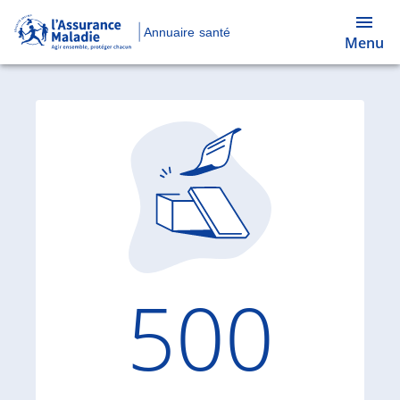
Annuaire santé
Menu
Code d'
500