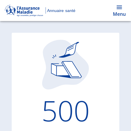
Annuaire santé
Menu
Code d'
500