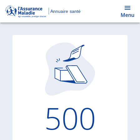
Annuaire santé
Menu
Code d'
500