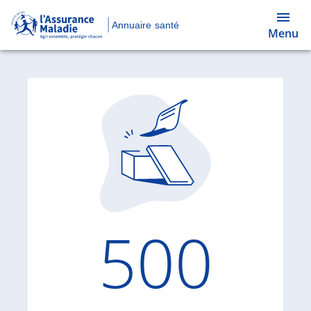
Annuaire santé
Menu
Code d'
500