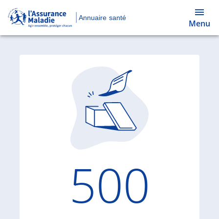
Annuaire santé
Menu
Code d'
500