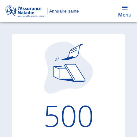
Annuaire santé
Menu
Code d'
500