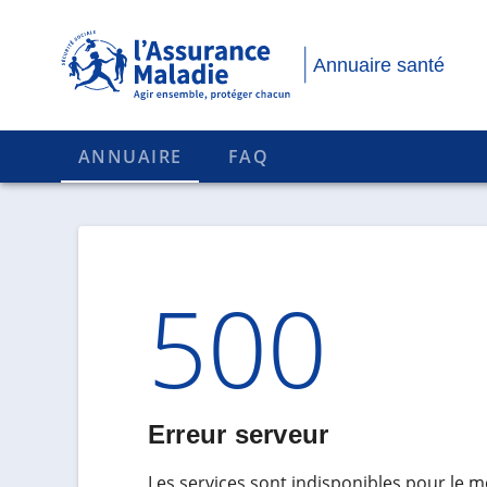
Annuaire santé
ANNUAIRE
FAQ
Code d'
500
Erreur serveur
Les services sont indisponibles pour le 