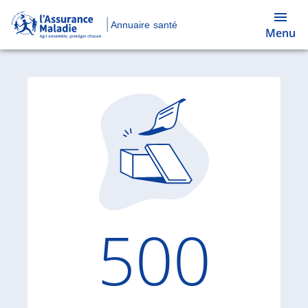
Annuaire santé
Menu
Code d'
500