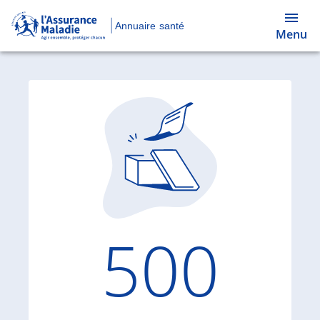
Annuaire santé
Menu
Code d'
500