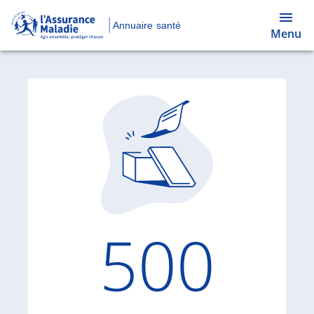
Annuaire santé
Menu
Code d'
500