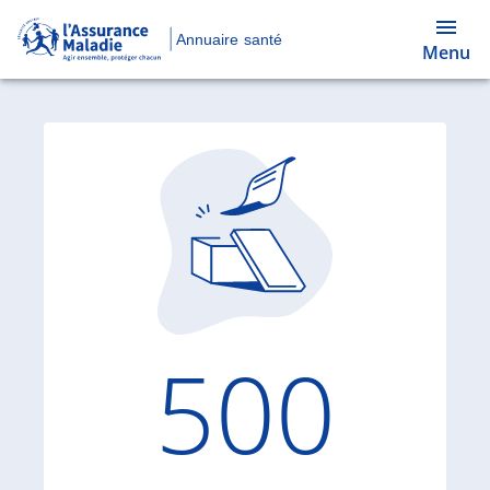
Annuaire santé
Menu
Code d'
500