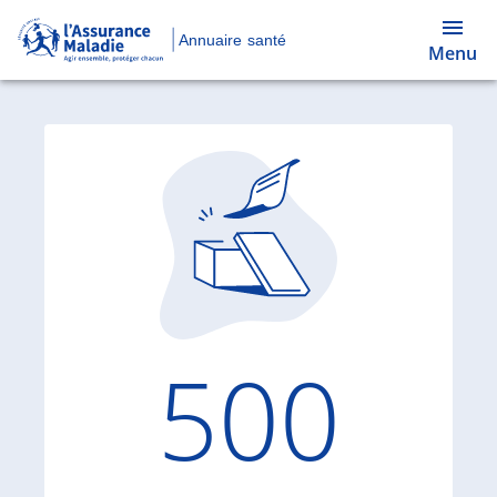
Annuaire santé
Menu
Code d'
500