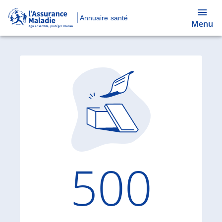
Annuaire santé
Menu
Code d'
500