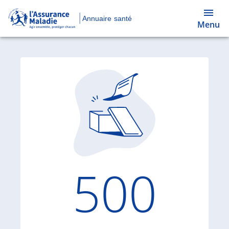
Annuaire santé
Menu
Code d'
500