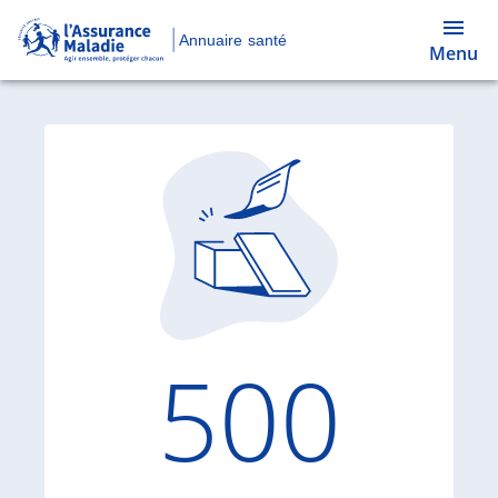
Annuaire santé
Menu
Code d'
500