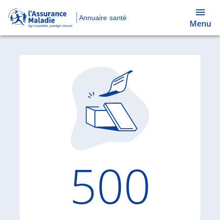
Annuaire santé
Menu
Code d'
500