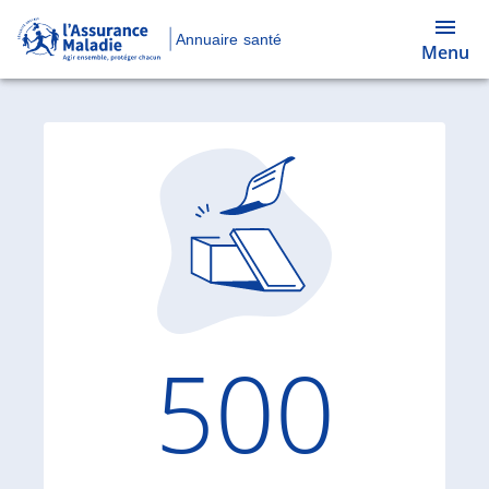
Annuaire santé
Menu
Code d'
500