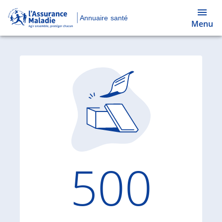
Annuaire santé
Menu
Code d'
500