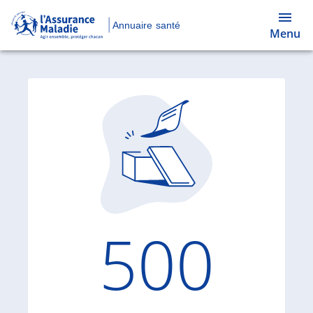
Annuaire santé
Menu
Code d'
500